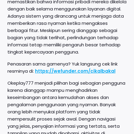
memastikan bahwa informasi pribadi mereka dikelola
dengan baik selama menggunakan layanan digital.
Adanya sistem yang dirancang untuk menjaga data
memberikan rasa nyaman ketika mengakses
berbagai fitur. Meskipun sering dianggap sebagai
bagian yang tidak terlihat, perlindungan terhadap
informasi tetap memiliki pengaruh besar terhadap
tingkat kepercayaan pengguna.
Penasaran sama gamenya? Yuk langsung cek link
resminya di:
https://wefunder.com/cikalbakal
Okeplay777 menjadi pilihan bagi sebagian pengguna
karena dianggap mampu menghadirkan
keseimbangan antara kemudahan akses dan
pengalaman penggunaan yang nyaman. Banyak
orang lebih menyukai platform yang tidak
mempersulit proses sejak awal. Dengan navigasi
yang jelas, penyajian informasi yang tertata, serta
tampilan yang mudah dipahami, aktivitas di