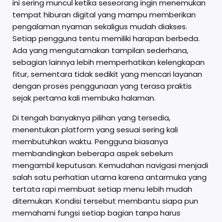
ini sering muncul ketika seseorang ingin menemukan
tempat hiburan digital yang mampu memberikan
pengalaman nyaman sekaligus mudah diakses.
Setiap pengguna tentu memiliki harapan berbeda.
Ada yang mengutamakan tampilan sederhana,
sebagian lainnya lebih memperhatikan kelengkapan
fitur, sementara tidak sedikit yang mencari layanan
dengan proses penggunaan yang terasa praktis
sejak pertama kali membuka halaman.
Di tengah banyaknya pilihan yang tersedia,
menentukan platform yang sesuai sering kali
membutuhkan waktu. Pengguna biasanya
membandingkan beberapa aspek sebelum
mengambil keputusan. Kemudahan navigasi menjadi
salah satu perhatian utama karena antarmuka yang
tertata rapi membuat setiap menu lebih mudah
ditemukan. Kondisi tersebut membantu siapa pun
memahami fungsi setiap bagian tanpa harus