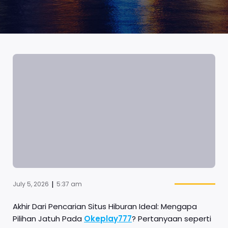
|
July 5, 2026
5:37 am
Akhir Dari Pencarian Situs Hiburan Ideal: Mengapa
Pilihan Jatuh Pada
Okeplay777
? Pertanyaan seperti