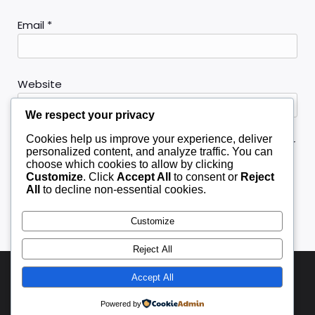
Email
*
Website
We respect your privacy
Cookies help us improve your experience, deliver
Save my name, email, and website in this browser
personalized content, and analyze traffic. You can
for the next time I comment.
choose which cookies to allow by clicking
Customize
. Click
Accept All
to consent or
Reject
All
to decline non-essential cookies.
Customize
Reject All
Accept All
© 2026 Slot & Game Trending. Created with
using
WordPress and
Kubio
Powered by