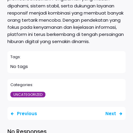
dipahami, sistem stabil, serta dukungan layanan
responsif menjadi kombinasi yang membuat banyak
orang tertarik mencoba. Dengan pendekatan yang
fokus pada kenyamanan dan kejelasan informasi,
platform ini terus berkembang di tengah persaingan
hiburan digital yang semakin dinamis.
Tags:
No tags
Categories:
UNCATEGORIZED
Previous
Next
No Responses