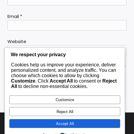
Email
*
Website
We respect your privacy
Cookies help us improve your experience, deliver
Save my name, email, and website in this browser
personalized content, and analyze traffic. You can
for the next time I comment.
choose which cookies to allow by clicking
Customize
. Click
Accept All
to consent or
Reject
All
to decline non-essential cookies.
Customize
Reject All
Accept All
© 2026 Slot & Game Trending. Created with
using
WordPress and
Kubio