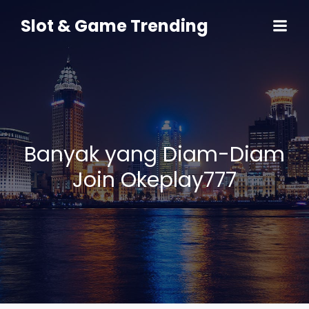
Skip
to
Slot & Game Trending
content
Banyak yang Diam-Diam
Join Okeplay777