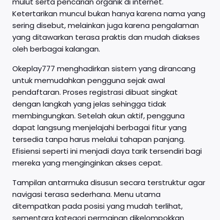
mulut serta pencarian organik di internet.
Ketertarikan muncul bukan hanya karena nama yang
sering disebut, melainkan juga karena pengalaman
yang ditawarkan terasa praktis dan mudah diakses
oleh berbagai kalangan.
Okeplay777 menghadirkan sistem yang dirancang
untuk memudahkan pengguna sejak awal
pendaftaran. Proses registrasi dibuat singkat
dengan langkah yang jelas sehingga tidak
membingungkan. Setelah akun aktif, pengguna
dapat langsung menjelajahi berbagai fitur yang
tersedia tanpa harus melalui tahapan panjang.
Efisiensi seperti ini menjadi daya tarik tersendiri bagi
mereka yang menginginkan akses cepat.
Tampilan antarmuka disusun secara terstruktur agar
navigasi terasa sederhana. Menu utama
ditempatkan pada posisi yang mudah terlihat,
sementara kategori permainan dikelompokkan