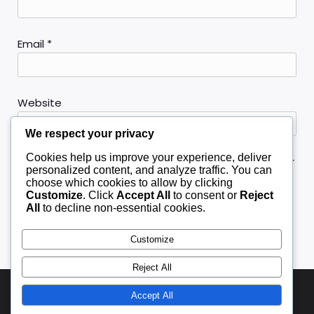
Email
*
Website
We respect your privacy
Cookies help us improve your experience, deliver
Save my name, email, and website in this browser
personalized content, and analyze traffic. You can
for the next time I comment.
choose which cookies to allow by clicking
Customize
. Click
Accept All
to consent or
Reject
All
to decline non-essential cookies.
Customize
Reject All
Accept All
© 2026 Slot & Game Trending. Created with
using